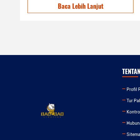
Baca Lebih Lanjut
TENTA
Profil
Tur Pa
Kontro
Hubun
Sitem