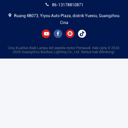
86-13178810871
Ruang 4B073, Yiyou Auto Plaza, distrik Yuexiu, Guangzhou.
Cina
Cina Kualitas Baik Lampu led sepeda motor Pemasok. Hak cipta © 2024-
2026 Guangzhou Baobao Lighting Co., Ltd. Semua hak dilindungi.