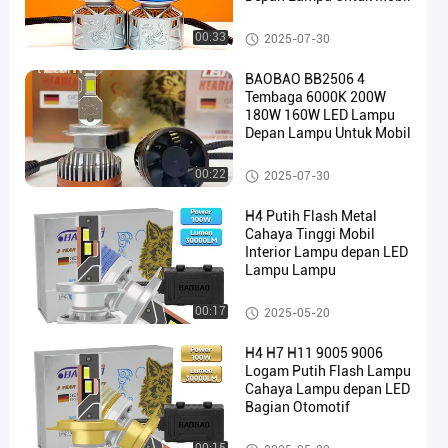
Car LED Bulb
00:33
2025-07-30
BAOBAO BB2506 4
Tembaga 6000K 200W
180W 160W LED Lampu
Depan Lampu Untuk Mobil
en
Car LED Bulb
00:22
2025-07-30
H4 Putih Flash Metal
Cahaya Tinggi Mobil
Interior Lampu depan LED
Lampu Lampu
Car LED Bulb
00:17
2025-05-20
H4 H7 H11 9005 9006
Logam Putih Flash Lampu
Cahaya Lampu depan LED
Bagian Otomotif
Car LED Bulb