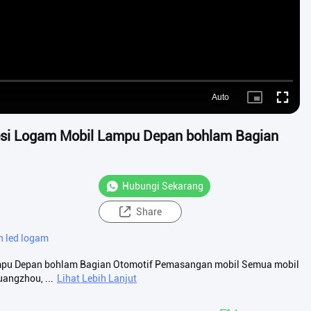
Auto
Picture-
Fullscre
in-
Picture
esi Logam Mobil Lampu Depan bohlam Bagian
Hubungi Sekarang
Share
 led logam
ampu Depan bohlam Bagian Otomotif Pemasangan mobil Semua mobil
angzhou, ...
Lihat Lebih Lanjut