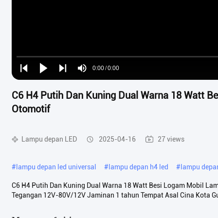
Loaded
:
0%
0:00
/
0:00
Play
Play
Play
Mute
Current
Duration
next
next
C6 H4 Putih Dan Kuning Dual Warna 18 Watt B
Time
Otomotif
Lampu depan LED
2025-04-16
27 views
#
lampu depan led universal
#
lampu depan h4 led
#
lampu depan
C6 H4 Putih Dan Kuning Dual Warna 18 Watt Besi Logam Mobil L
Tegangan 12V-80V/12V Jaminan 1 tahun Tempat Asal Cina Kota Gu