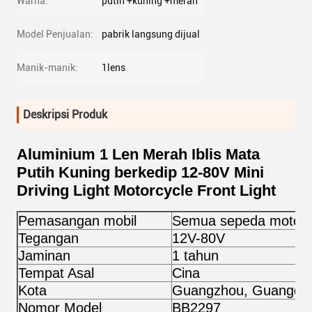
Warna:
putih +kuning +merah
Model Penjualan:
pabrik langsung dijual
Manik-manik:
1lens
Deskripsi Produk
Aluminium 1 Len Merah Iblis Mata
Putih Kuning berkedip 12-80V Mini
Driving Light Motorcycle Front Light
Pemasangan mobil
Semua sepeda motor s
Tegangan
12V-80V
Jaminan
1 tahun
Tempat Asal
Cina
Kota
Guangzhou, Guangdo
Nomor Model
BB2297