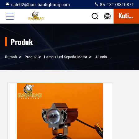
sale02@bao-baolighting.com
86-13178810871
Kutipan
Produk
>
>
>
Rumah
Produk
Lampu Led Sepeda Motor
Aluminium 1 Len Merah Iblis Mata Putih Kuning Berkedip 12-80V Mini Driving Light Motorcycle Front Light