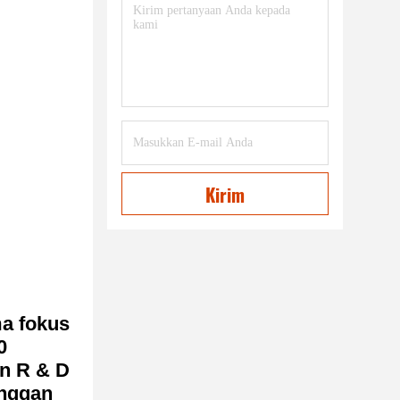
Kirim
a fokus
0
an R & D
anggan