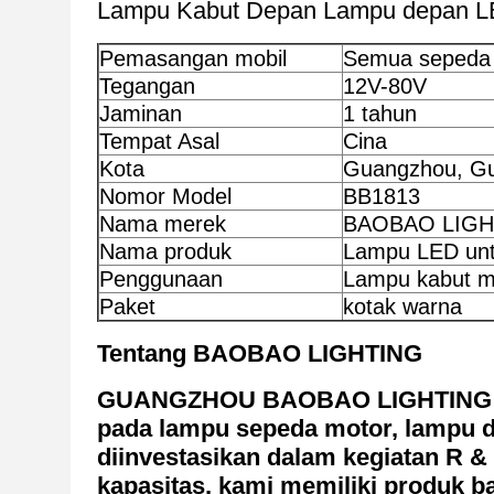
Lampu Kabut Depan Lampu depan L
Pemasangan mobil
Semua sepeda 
Tegangan
12V-80V
Jaminan
1 tahun
Tempat Asal
Cina
Kota
Guangzhou, G
Nomor Model
BB1813
Nama merek
BAOBAO LIGH
Nama produk
Lampu LED unt
Penggunaan
Lampu kabut m
Paket
kotak warna
Tentang BAOBAO LIGHTING
GUANGZHOU BAOBAO LIGHTING CO.L
pada lampu sepeda motor, lampu de
diinvestasikan dalam kegiatan R &
kapasitas, kami memiliki produk ba