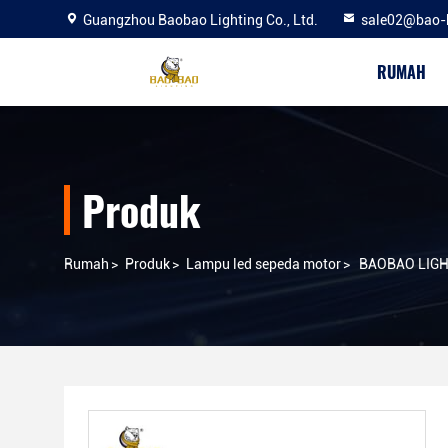
Guangzhou Baobao Lighting Co., Ltd.
sale02@bao-
RUMAH
Produk
Rumah
>
Produk
>
Lampu led sepeda motor
>
BAOBAO LIGHT