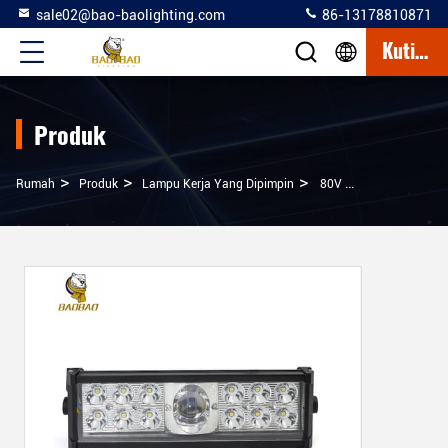
sale02@bao-baolighting.com
86-13178810871
Kutipan
Produk
>
>
>
Rumah
Produk
Lampu Kerja Yang Dipimpin
80V Offroad Auto Work Light 40W Persegi Panjang Putih Kuning Flash