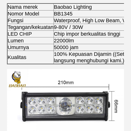
Nama merek
Baobao Lighting
Nomor Model
BB1345
Fungsi
Waterproof, High Low Beam, War
Tegangan/kekuatan
9-80V / 30W
LED CHIP
Chip impor berkualitas tinggi
Lumen
22000lm
Umurnya
50000 jam
100% Kepuasan Dijamin ((Setiap
Kualitas
langsung menghubungi kami.)