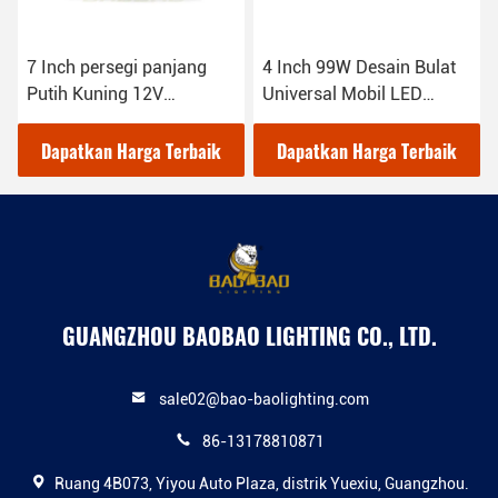
7 Inch persegi panjang
4 Inch 99W Desain Bulat
Putih Kuning 12V
Universal Mobil LED
Universal Mobil Cahaya
Lampu Kerja Untuk Truk
Kerja
Dapatkan Harga Terbaik
Dapatkan Harga Terbaik
GUANGZHOU BAOBAO LIGHTING CO., LTD.
sale02@bao-baolighting.com
86-13178810871
Ruang 4B073, Yiyou Auto Plaza, distrik Yuexiu, Guangzhou.