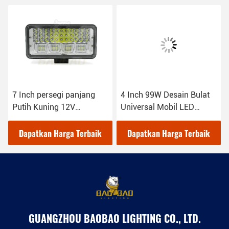
7 Inch persegi panjang
4 Inch 99W Desain Bulat
Putih Kuning 12V
Universal Mobil LED
Universal Mobil Cahaya
Lampu Kerja Untuk Truk
Kerja
Dapatkan Harga Terbaik
Dapatkan Harga Terbaik
GUANGZHOU BAOBAO LIGHTING CO., LTD.