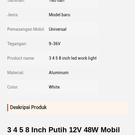
Jaminan:
180 hari
Jenis:
Model baru
Pemasangan Mobil:
Universal
Tegangan:
9-36V
Product name:
3 4 5 8 inch led work light
Material:
Aluminum
Color:
White
Deskripsi Produk
3 4 5 8 Inch Putih 12V 48W Mobil