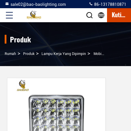
sale02@bao-baolighting.com
86-13178810871
Kutipan
Produk
>
>
>
Rumah
Produk
Lampu Kerja Yang Dipimpin
Mobil Universal Offroad 12V Lampu Kerja LED 3 4 5 8 Inch Putih 48W