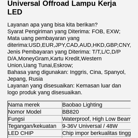
Universal Offroad Lampu Kerja
LED
Layanan apa yang bisa kita berikan?
Syarat Pengiriman yang Diterima: FOB, EXW;
Mata uang pembayaran yang
diterima:USD,EUR,JPY,CAD,AUD,HKD,GBP,CNY,C
Jenis Pembayaran yang Diterima: T/T,L/C,D/P
D/A,MoneyGram,Kartu Kredit,Western
Union,Uang Tunai,Eskrow;
Bahasa yang digunakan: Inggris, Cina, Spanyol,
Jepang, Rusia
Layanan yang disesuaikan: Kemasan luar dan
logo produk yang disesuaikan.
Nama merek
Baobao Lighting
Nomor Model
BB820
Fungsi
Waterproof, High Low Beam, W
Tegangan/kekuatan
9-36V Universal / 48W
LED CHIP
Chip impor berkualitas tinggi