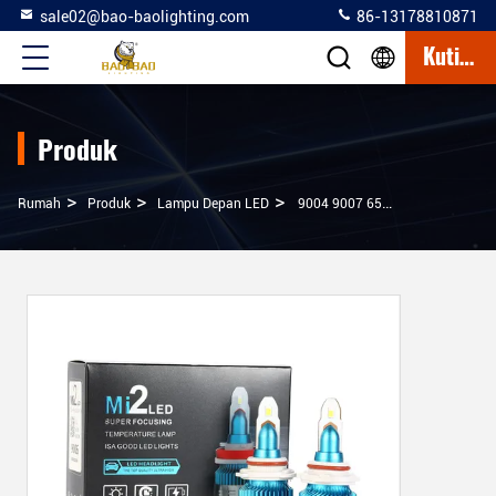
sale02@bao-baolighting.com
86-13178810871
Kutipan
Produk
>
>
>
Rumah
Produk
Lampu Depan LED
9004 9007 6500K 4000LM 40W H4 Mini Lampu Depan LED Mobil Universal