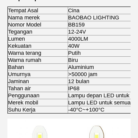
Tempat Asal
Cina
Nama merek
BAOBAO LIGHTING
Nomor Model
BB159
Tegangan
12-24V
Lumen
4000LM
Kekuatan
40W
Warna terang
Putih
Warna rumah
Biru
Bahan
Aluminium
Umurnya
>50000 jam
Jaminan
12 bulan
Tahan air
IP68
Penggunaan
Lampu depan LED untuk Au
Merek mobil
Lampu LED untuk semua mo
Suhu Kerja
-40°C~+100°C