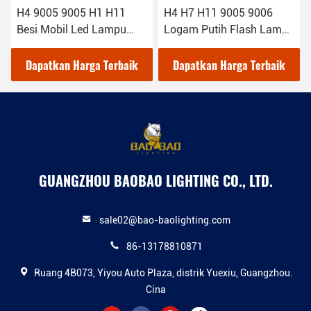
H4 9005 9005 H1 H11
H4 H7 H11 9005 9006
Besi Mobil Led Lampu
Logam Putih Flash Lampu
Depan Lampu Putih High
Cahaya Lampu depan
Power Auto Parts
LED Bagian Otomotif
Dapatkan Harga Terbaik
Dapatkan Harga Terbaik
GUANGZHOU BAOBAO LIGHTING CO., LTD.
sale02@bao-baolighting.com
86-13178810871
Ruang 4B073, Yiyou Auto Plaza, distrik Yuexiu, Guangzhou.
Cina