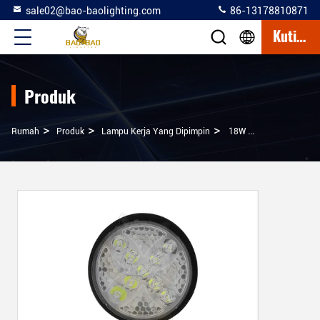
sale02@bao-baolighting.com
86-13178810871
Kutipan
Produk
>
>
>
Rumah
Produk
Lampu Kerja Yang Dipimpin
18W RGB Flash Bulat 3 Inci Mobil Truk Tersedia Lampu Kerja LED